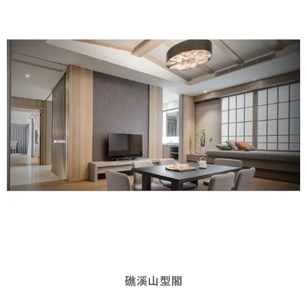
礁溪山型閣