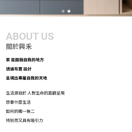
A
B
O
U
T
U
S
關
於
興
禾
家 是圓融自我的地方
透過布置 設計
呈現出專屬自我的天地
生活源自於 人對生命的直觀呈現
想要什麼生活
如何的獨一無二
特別而又具有吸引力